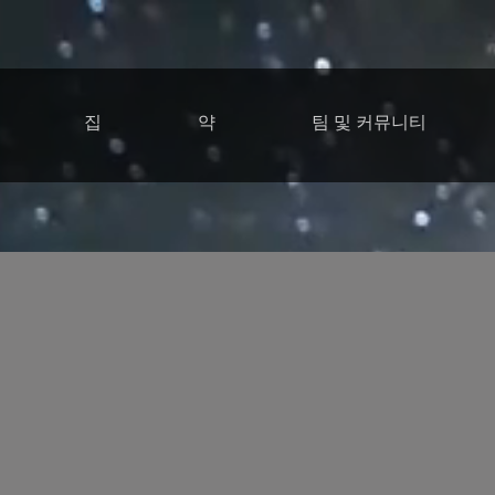
집
약
팀 및 커뮤니티